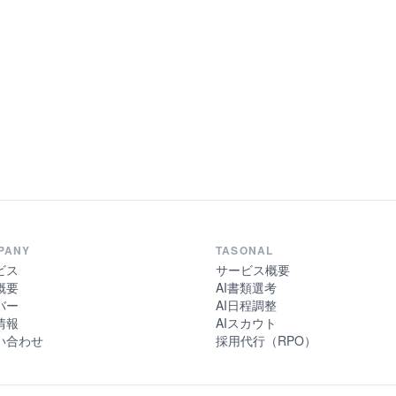
PANY
TASONAL
ビス
サービス概要
概要
AI書類選考
バー
AI日程調整
情報
AIスカウト
い合わせ
採用代行（RPO）